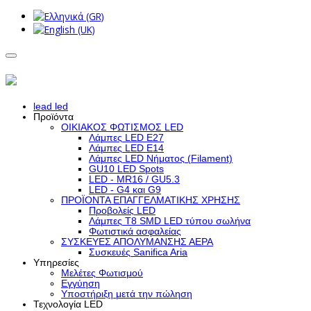
lead led
Προϊόντα
ΟΙΚΙΑΚΟΣ ΦΩΤΙΣΜΟΣ LED
Λάμπες LED Ε27
Λάμπες LED Ε14
Λάμπες LED Νήματος (Filament)
GU10 LED Spots
LED - MR16 / GU5.3
LED - G4 και G9
ΠΡΟΪΟΝΤΑ ΕΠΑΓΓΕΛΜΑΤΙΚΗΣ ΧΡΗΣΗΣ
Προβολείς LED
Λάμπες Τ8 SMD LED τύπου σωλήνα
Φωτιστικά ασφαλείας
ΣΥΣΚΕΥΕΣ ΑΠΟΛΥΜΑΝΣΗΣ ΑΕΡΑ
Συσκευές Sanifica Aria
Υπηρεσίες
Μελέτες Φωτισμού
Εγγύηση
Υποστήριξη μετά την πώληση
Τεχνολογία LED