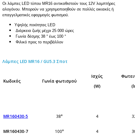
Οι λάμπες LED τύπου MR16 αντικαθιστούν τους 12V λαμπτήρες
αλογόνου. Μπορούν να χρησιμοποιηθούν σε πολλές οικιακές ή
επαγγελματικές εφαρμογές φωτισμού.
Υψηλής ποιότητας LED
Διάρκεια ζωής μέχρι 25 000 ώρες
Γωνία δέσμης 38 ° έως 100 °
Φιλικό προς το περιβάλλον
Λάμπες LED MR16 / GU5.3 Σποτ
Ισχύς
Φωτει
Κωδικός
Γωνία φωτισμού
(W)
(
MR160430-5
38°
4
3
MR160430-7
100°
4
3