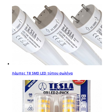
Λάμπες Τ8 SMD LED τύπου σωλήνα