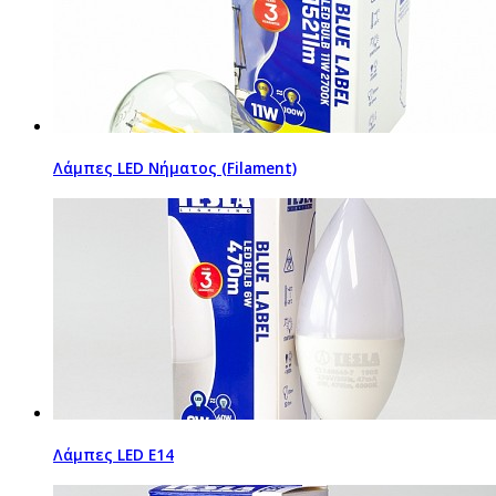
Λάμπες LED Νήματος (Filament)
Λάμπες LED Ε14