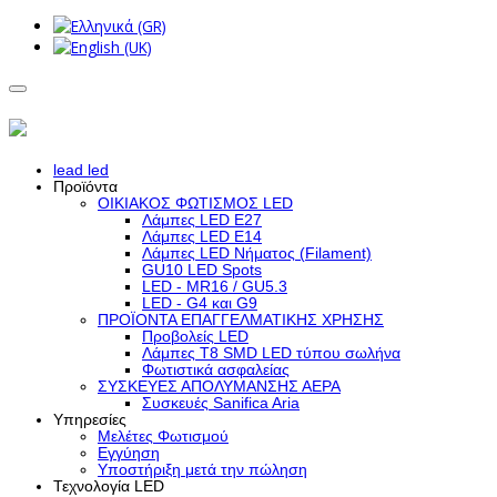
lead led
Προϊόντα
ΟΙΚΙΑΚΟΣ ΦΩΤΙΣΜΟΣ LED
Λάμπες LED Ε27
Λάμπες LED Ε14
Λάμπες LED Νήματος (Filament)
GU10 LED Spots
LED - MR16 / GU5.3
LED - G4 και G9
ΠΡΟΪΟΝΤΑ ΕΠΑΓΓΕΛΜΑΤΙΚΗΣ ΧΡΗΣΗΣ
Προβολείς LED
Λάμπες Τ8 SMD LED τύπου σωλήνα
Φωτιστικά ασφαλείας
ΣΥΣΚΕΥΕΣ ΑΠΟΛΥΜΑΝΣΗΣ ΑΕΡΑ
Συσκευές Sanifica Aria
Υπηρεσίες
Μελέτες Φωτισμού
Εγγύηση
Υποστήριξη μετά την πώληση
Τεχνολογία LED