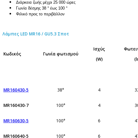
Διάρκεια ζωής μέχρι 25 000 ώρες
Γωνία δέσμης 38 ° έως 100 °
Φιλικό προς το περιβάλλον
Λάμπες LED MR16 / GU5.3 Σποτ
Ισχύς
Φωτει
Κωδικός
Γωνία φωτισμού
(W)
(
MR160430-5
38°
4
3
MR160430-7
100°
4
3
MR160630-5
100°
6
4
MR160640-5
100°
6
4