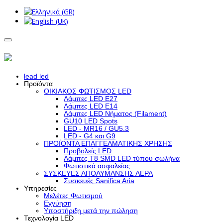
lead led
Προϊόντα
ΟΙΚΙΑΚΟΣ ΦΩΤΙΣΜΟΣ LED
Λάμπες LED Ε27
Λάμπες LED Ε14
Λάμπες LED Νήματος (Filament)
GU10 LED Spots
LED - MR16 / GU5.3
LED - G4 και G9
ΠΡΟΪΟΝΤΑ ΕΠΑΓΓΕΛΜΑΤΙΚΗΣ ΧΡΗΣΗΣ
Προβολείς LED
Λάμπες Τ8 SMD LED τύπου σωλήνα
Φωτιστικά ασφαλείας
ΣΥΣΚΕΥΕΣ ΑΠΟΛΥΜΑΝΣΗΣ ΑΕΡΑ
Συσκευές Sanifica Aria
Υπηρεσίες
Μελέτες Φωτισμού
Εγγύηση
Υποστήριξη μετά την πώληση
Τεχνολογία LED