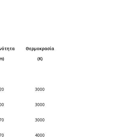
νότητα
Θερμοκρασία
lm)
(Κ)
20
3000
00
3000
70
3000
70
4000