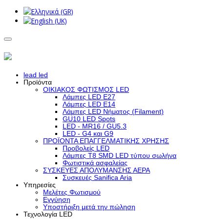
lead led
Προϊόντα
ΟΙΚΙΑΚΟΣ ΦΩΤΙΣΜΟΣ LED
Λάμπες LED Ε27
Λάμπες LED Ε14
Λάμπες LED Νήματος (Filament)
GU10 LED Spots
LED - MR16 / GU5.3
LED - G4 και G9
ΠΡΟΪΟΝΤΑ ΕΠΑΓΓΕΛΜΑΤΙΚΗΣ ΧΡΗΣΗΣ
Προβολείς LED
Λάμπες Τ8 SMD LED τύπου σωλήνα
Φωτιστικά ασφαλείας
ΣΥΣΚΕΥΕΣ ΑΠΟΛΥΜΑΝΣΗΣ ΑΕΡΑ
Συσκευές Sanifica Aria
Υπηρεσίες
Μελέτες Φωτισμού
Εγγύηση
Υποστήριξη μετά την πώληση
Τεχνολογία LED