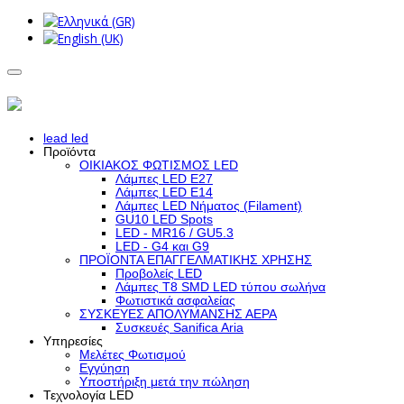
lead led
Προϊόντα
ΟΙΚΙΑΚΟΣ ΦΩΤΙΣΜΟΣ LED
Λάμπες LED Ε27
Λάμπες LED Ε14
Λάμπες LED Νήματος (Filament)
GU10 LED Spots
LED - MR16 / GU5.3
LED - G4 και G9
ΠΡΟΪΟΝΤΑ ΕΠΑΓΓΕΛΜΑΤΙΚΗΣ ΧΡΗΣΗΣ
Προβολείς LED
Λάμπες Τ8 SMD LED τύπου σωλήνα
Φωτιστικά ασφαλείας
ΣΥΣΚΕΥΕΣ ΑΠΟΛΥΜΑΝΣΗΣ ΑΕΡΑ
Συσκευές Sanifica Aria
Υπηρεσίες
Μελέτες Φωτισμού
Εγγύηση
Υποστήριξη μετά την πώληση
Τεχνολογία LED